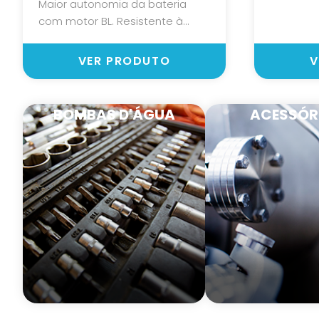
Maior autonomia da bateria
com motor BL. Resistente à...
VER PRODUTO
V
BOMBAS D'ÁGUA
ACESSÓR